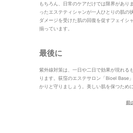
もちろん、日常のケアだけでは限界があります。
ったエステティシャンが一人ひとりの肌の
ダメージを受けた肌の回復を促すフェイシ
揃っています。
最後に
紫外線対策は、一日や二日で効果が現れる
ります。荻窪のエステサロン「Bioel Ba
かりと守りましょう。美しい肌を保つため
投
稿
前
ナ
ビ
ゲ
ー