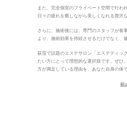
また、完全個室のプライベート空間で行わ
日々の疲れを癒しながら美しくなれる贅沢
さらに、施術後には、専門のスタッフが食
より、施術効果を持続させるだけでなく、
荻窪で話題のエステサロン「エステティックサ
たい方にとって理想的な選択肢です。ぜひ
方が満足している理由を、あなた自身の体
投
稿
前
ナ
ビ
ゲ
ー
シ
ョ